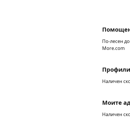
Помощен
По-лесен до
More.com
Профили
Наличен ск
Моите а
Наличен ск