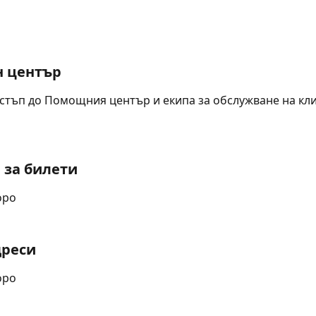
 център
стъп до Помощния център и екипа за обслужване на кли
 за билети
оро
дреси
оро