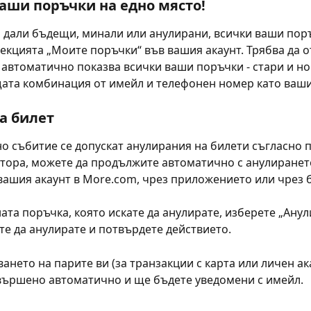
аши поръчки на едно място!
 дали бъдещи, минали или анулирани, всички ваши поръ
секцията „Моите поръчки“ във вашия акаунт. Трябва да 
 автоматично показва всички ваши поръчки - стари и нов
ата комбинация от имейл и телефонен номер като ваши
а билет
но събитие се допускат анулирания на билети съгласно 
тора, можете да продължите автоматично с анулиранет
вашия акаунт в More.com, чрез приложението или чрез 
ата поръчка, която искате да анулирате, изберете „Анул
те да анулирате и потвърдете действието.
ането на парите ви (за транзакции с карта или личен ака
вършено автоматично и ще бъдете уведомени с имейл.