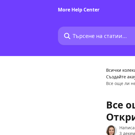
Към основното съдържание
More Help Center
Търсене на статии...
Всички колек
Създайте ака
Все още ли н
Все о
Откр
Написа
3 декем