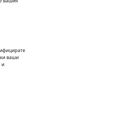
е вашия 
тифицирате 
чки ваши 
 и 