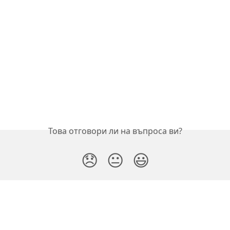
Това отговори ли на въпроса ви?
😞
😐
😃