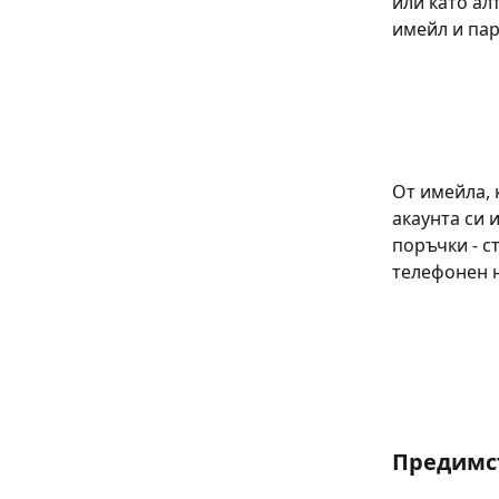
или като ал
имейл и пар
От имейла, 
акаунта си 
поръчки - с
телефонен н
Предимст