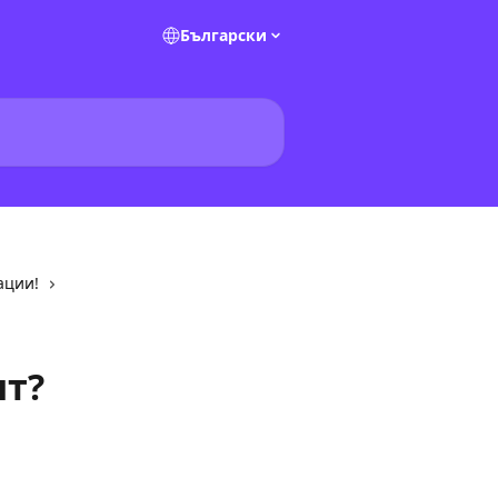
Български
ации!
нт?