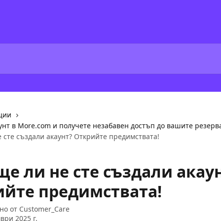
ции
унт в More.com и получете незабавен достъп до вашите резерв
е сте създали акаунт? Открийте предимствата!
ще ли не сте създали акау
ийте предимствата!
но от
Customer_Care
ври 2025 г.