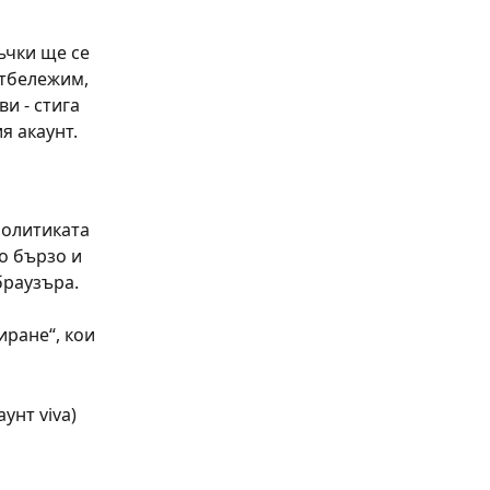
чки ще се 
отбележим, 
и - стига 
я акаунт.
политиката 
о бързо и 
браузъра.
иране“, кои 
унт viva) 