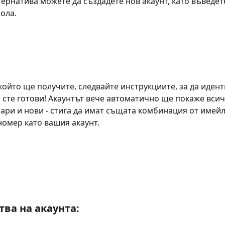
тернатива можете да създадете нов акаунт, като въведет
ола.
който ще получите, следвайте инструкциите, за да иден
и сте готови! Акаунтът вече автоматично ще покаже вси
тари и нови - стига да имат същата комбинация от имейл
омер като вашия акаунт.
ва на акаунта: