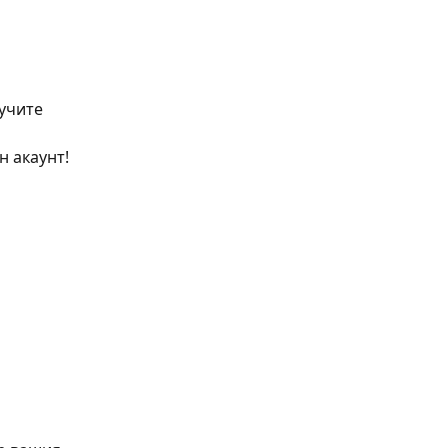
учите 
н акаунт!