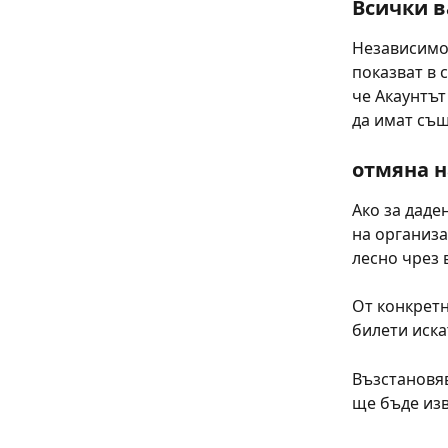
Всички в
Независимо
показват в 
че Акаунтът
да имат същ
отмяна н
Ако за даде
на организа
лесно чрез 
От конкретн
билети иска
Възстановяв
ще бъде из