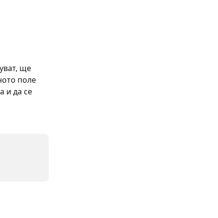
уват, ще 
ното поле 
 и да се 