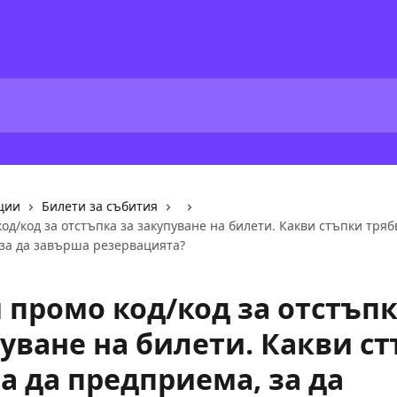
ции
Билети за събития
од/код за отстъпка за закупуване на билети. Какви стъпки тряб
за да завърша резервацията?
промо код/код за отстъпк
уване на билети. Какви с
а да предприема, за да