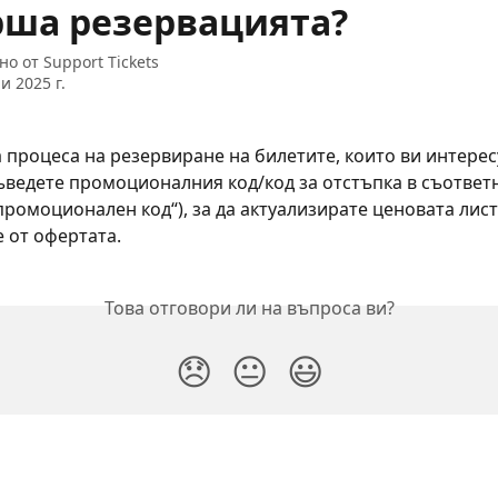
рша резервацията?
но от
Support Tickets
и 2025 г.
 процеса на резервиране на билетите, които ви интерес
ъведете промоционалния код/код за отстъпка в съответ
промоционален код“), за да актуализирате ценовата листа
 от офертата.
Това отговори ли на въпроса ви?
😞
😐
😃