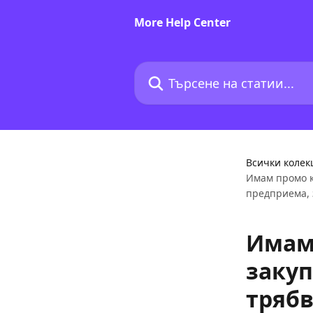
Към основното съдържание
More Help Center
Търсене на статии...
Всички колек
Имам промо к
предприема, 
Имам 
закуп
трябв