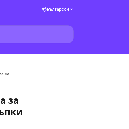
Български
ва да
а за
тъпки