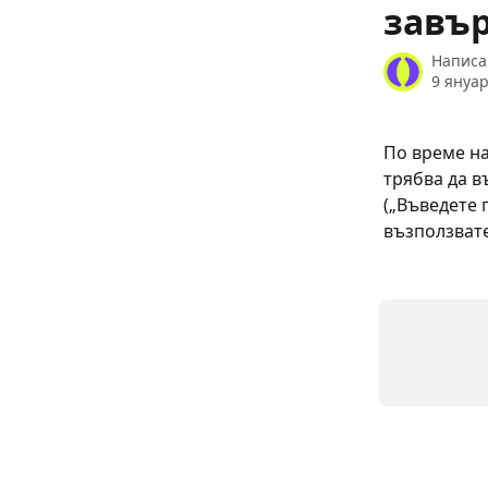
завъ
Написа
9 януар
По време на
трябва да в
(„Въведете 
възползвате