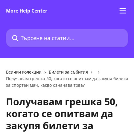
Към основното съдържание
More Help Center
Търсене на статии...
Всички колекции
Билети за събития
Получавам грешка 50, когато се опитвам да закупя билети
за спортен мач, какво означава това?
Получавам грешка 50,
когато се опитвам да
закупя билети за