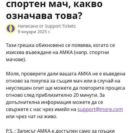
спортен мач, какво
означава това?
Написано от
Support Tickets
9 януари 2025 г.
Тази грешка обикновено се появява, когато се 
изисква въвеждане на AMKA (напр. спортни 
мачове).
Моля, проверете дали вашата AMKA не е въведена 
отново за покупка за същия мач или в случай на 
неуспешен опит ще можете да повторите процеса 
отново след приблизително 20 минути. За 
допълнителна информация можете да се 
свържете с нас чрез имейл на 
support@more.com
или чрез чат на живо.
P.S. : Записът AMKA е достъпен само за гръцки 