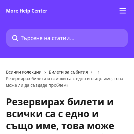
Към основното съдържание
More Help Center
Търсене на статии...
Всички колекции
Билети за събития
Резервирах билети и всички са с едно и също име, това
може ли да създаде проблем?
Резервирах билети и
всички са с едно и
също име, това може