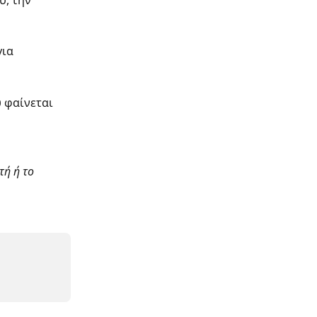
, την 
ια 
 φαίνεται 
ή ή το 