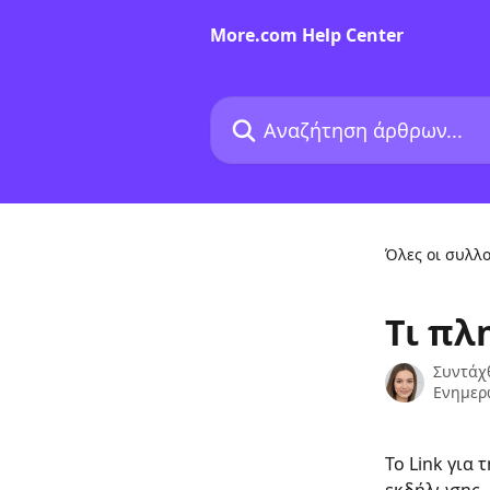
Mετάβαση στο κύριο περιεχόμενο
More.com Help Center
Αναζήτηση άρθρων...
Όλες οι συλλο
Τι πλ
Συντάχ
Ενημερ
Το Link για 