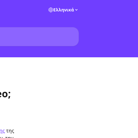
Ελληνικά
eo;
η
ς
 της 