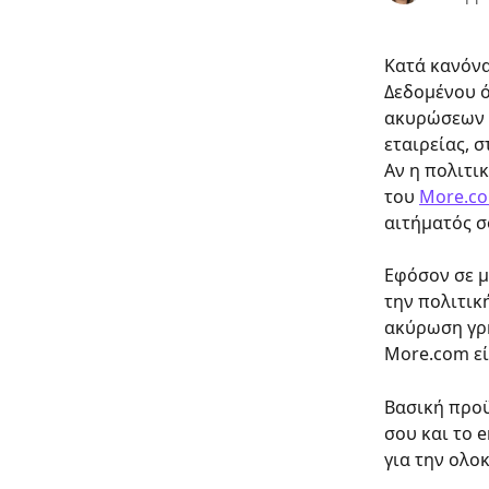
Κατά κανόνα
Δεδομένου ό
ακυρώσεων έ
εταιρείας, 
Αν η πολιτι
του 
More.c
αιτήματός σ
Εφόσον σε μ
την πολιτικ
ακύρωση γρή
More.com εί
Βασική προϋ
σου και το 
για την ολο