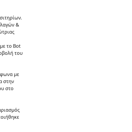
σιτηρίων. 
λλαγών & 
ώτριας 
με το Bot 
ποβολή του 
μφωνα με 
α στην 
υ στο 
αριασμός 
ποιήθηκε 