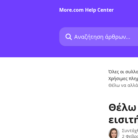
Mετάβαση στο κύριο περιεχόμενο
More.com Help Center
Αναζήτηση άρθρων...
Όλες οι συλλο
Χρήσιμες πλη
Θέλω να αλλάξ
Θέλω 
εισιτ
Συντάχ
2 Φεβρ