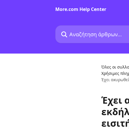
Mετάβαση στο κύριο περιεχόμενο
More.com Help Center
Αναζήτηση άρθρων...
Όλες οι συλλο
Χρήσιμες πλη
Έχει ακυρωθεί
Έχει 
εκδήλ
εισιτ