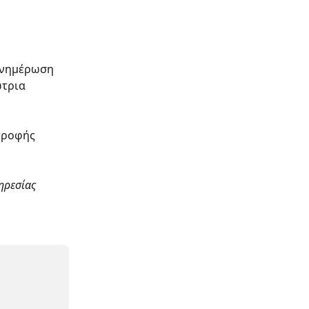
ενημέρωση 
τρια 
τροφής 
ηρεσίας 