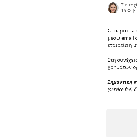
Συντάχ
16 Φεβ
Σε περίπτωσ
μέσω email 
εταιρεία ή 
Στη συνέχει
χρημάτων ορ
Σημαντική 
(service fee) 