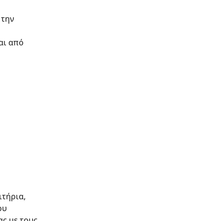
 την 
αι από 
τήρια, 
ου 
ς με τους 