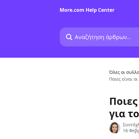
Mετάβαση στο κύριο περιεχόμενο
More.com Help Center
Αναζήτηση άρθρων...
Όλες οι συλλο
Ποιες είναι οι
Ποιες
για τ
Συντάχ
16 Φεβ