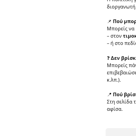
διοργανωτή
📌 
Πού μπορ
Μπορείς να 
– στον 
τιμο
– ή στο πεδί
❓ 
Δεν βρίσκ
Μπορείς πάν
επιβεβαιώσει
κ.λπ.).
📍 
Πού βρίσ
Στη σελίδα 
αφίσα.