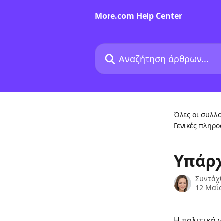
Mετάβαση στο κύριο περιεχόμενο
More.com Help Center
Αναζήτηση άρθρων...
Όλες οι συλλο
Γενικές πληρ
Υπάρχ
Συντάχ
12 Μαΐ
Η πολιτική 