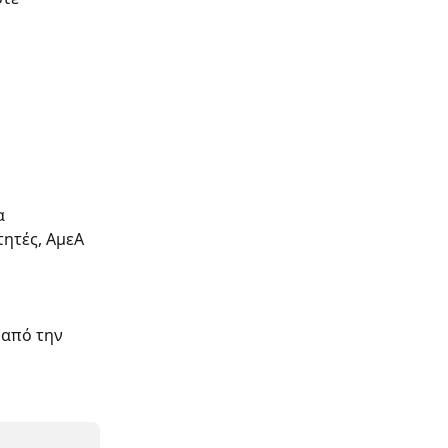
α 
ητές, ΑμεΑ 
 από την 