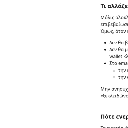
Τι αλλάζε
Μόλις ολοκλ
επιβεβαίωση
Όμως, όταν 
Δεν θα β
Δεν θα μ
wallet κ
Στο emai
την 
την 
Μην ανησυχε
«ξεκλειδώνο
Πότε ενε