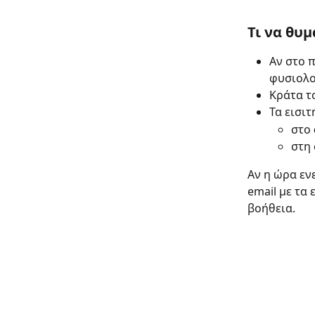
Τι να θυ
Αν στο 
φυσιολο
Κράτα το
Τα εισιτ
στο 
στη 
Αν η ώρα εν
email με τα
βοήθεια.