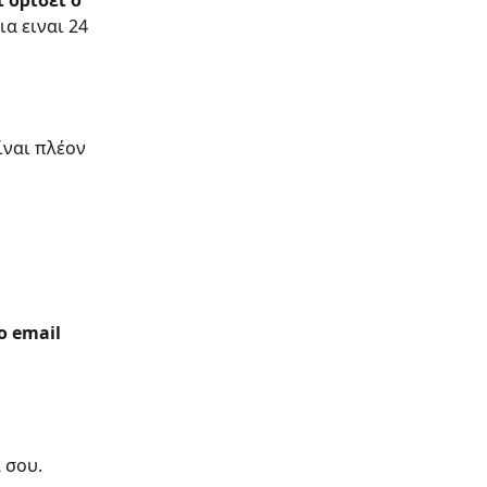
 ορίσει ο 
α ειναι 24 
ίναι πλέον 
ο email
ά σου.