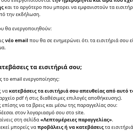
ά σου ενεργοποιούνται 
την ημερομηνία και ώρα που έχει
ς 
και το αργότερο που μπορει να εμφανιστούν τα εισιτήρι
πό την εκδήλωση.
ου θα ενεργοποιηθούν:
ις 
νέο email
 που θα σε ενημερώνει ότι τα εισιτήριά σου ε
μα.
τεβάσεις τα εισιτήριά σου;
ς το email ενεργοποίησης:
 να 
κατεβάσεις τα εισιτήριά σου απευθείας από αυτό τ
 αρχείο pdf ή στις διαθέσιμες επιλογές αποθήκευσης).
 επίσης να τα βρεις και μέσω της παραγγελίας σου:
έεσαι στον λογαριασμό σου στο site.
ίνεις στη σελίδα 
«Λεπτομέρειες παραγγελίας»
.
εκεί μπορείς να 
προβάλεις ή να κατεβάσεις
 τα εισιτήρι