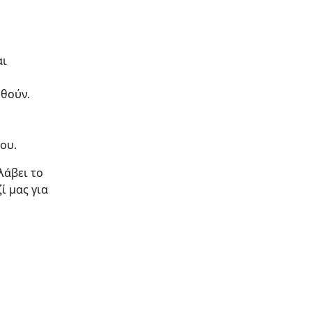
αι 
ηθούν.
ου.
λάβει το 
ί μας για 