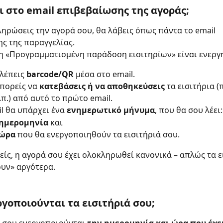
ι στο email επιβεβαίωσης της αγοράς;
ηρώσεις την αγορά σου, θα λάβεις όπως πάντα το email 
ς της παραγγελίας.
η «Προγραμματισμένη παράδοση εισιτηρίων» είναι ενεργ
λέπεις 
barcode/QR 
μέσα στο email.
πορείς να 
κατεβάσεις ή να αποθηκεύσεις
 τα εισιτήρια (π
λπ.) από αυτό το πρώτο email.
l θα υπάρχει ένα 
ενημερωτικό μήνυμα
, που θα σου λέει:
ημερομηνία
 και
ώρα
 που θα ενεργοποιηθούν τα εισιτήριά σου.
ίς, η αγορά σου έχει ολοκληρωθεί κανονικά – απλώς τα ε
υν» αργότερα.
ργοποιούνται τα εισιτήριά σου;