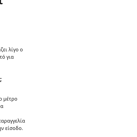
ι
ει λίγο ο 
τό για 
;
ο μέτρο 
α 
παραγγελία 
ην είσοδο.