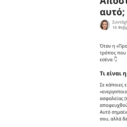
Αποστ
αυτό;
Συντάχ
16 Φεβ
Όταν η «Προ
τρόπος που 
εσένα 👇 
Τι είναι
Σε κάποιες 
«ενεργοποιο
ασφαλείας (
αποφευχθού
Αυτό σημαίν
σου, αλλά δ