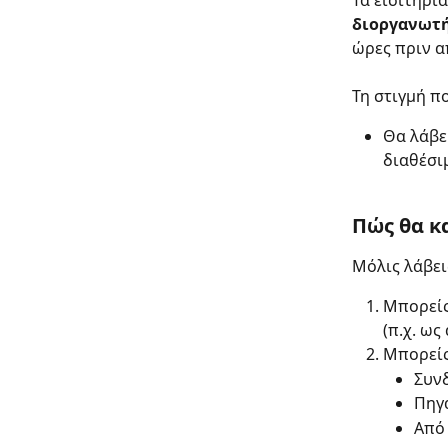
Τα εισιτήρι
διοργανωτή
ώρες πριν α
Τη στιγμή π
Θα λάβε
διαθέσι
Πώς θα κα
Μόλις λάβει
Μπορείς
(π.χ. ως
Μπορείς
Συνδ
Πηγα
Από 