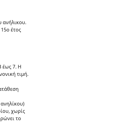
 ανήλικου. 
15ο έτος 
 έως 7. Η 
νονική τιμή.
ατάθεση 
 ανηλίκου) 
ίου, χωρίς 
ρώνει το 