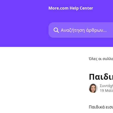
Mετάβαση στο κύριο περιεχόμενο
More.com Help Center
Αναζήτηση άρθρων...
Όλες οι συλλο
Παιδι
Συντάχ
19 Μαΐ
Παιδικά εισι