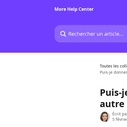
Passer au contenu principal
More Help Center
Rechercher un article...
Toutes les col
Puis-je donner
Puis-
autre 
Écrit p
5 févri