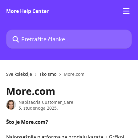
Prijeđite na glavni sadržaj
More Help Center
Pretražite članke...
Sve kolekcije
Tko smo
More.com
More.com
Napisao/la
Customer_Care
5. studenoga 2025.
Što je Μore.com?
Najopsežnija platforma za prodaju karata u Grčkoj i 