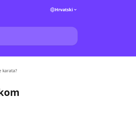
Hrvatski
e karata?
ekom