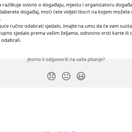
a razlikuje ovisno o događaju, mjestu i organizatoru događa
aberete događaj, moći ćete vidjeti tlocrt na kojem možete 
.
uće ručno odabrati sjedalo, imajte na umu da će vam sustav 
tupno sjedalo prema vašim željama, odnosno vrsti karte ili 
 odabrali.
Jesmo li odgovorili na vaše pitanje?
😞
😐
😃