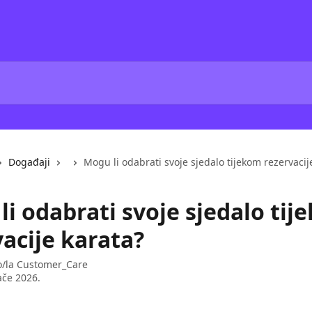
Događaji
Mogu li odabrati svoje sjedalo tijekom rezervacij
i odabrati svoje sjedalo tij
acije karata?
o/la
Customer_Care
ače 2026.