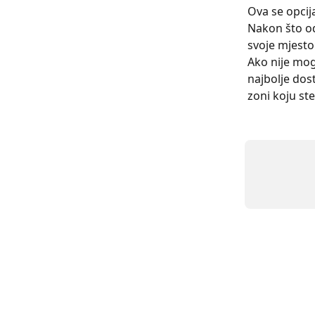
Ova se opcij
Nakon što od
svoje mjesto
Ako nije mog
najbolje dos
zoni koju ste