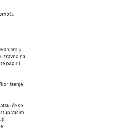
pomoću 
ekanjem u 
e izravno na 
e papir i 
korištenje 
tski će se 
istup vašim 
)! 
e 