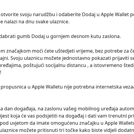
otvorite svoju narudžbu i odaberite Dodaj u Apple Wallet 
e nalazi na dnu svake ulaznice.
odabrati gumb Dodaj u gornjem desnom kutu zaslona.
 značajkom moći ćete uštedjeti vrijeme, bez potrebe za č
ajni. Svoju ulaznicu možete jednostavno pokazati prijaviti s
ređajima, poštujući socijalnu distancu , a istovremeno štedit
!
 propusnica u Apple Walletu nije potrebna internetska veza/
a dan događaja, na zaslonu vašeg mobilnog uređaja automa
ijest koja će vas podsjetiti na događaj i dati vam trenutni pr
(pod uvjetom da imate omogućenu značajku u Apple Walletu
laznice možete pritisnuti tri točke kako biste vidjeli dodatn