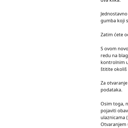
dva klika.
Jednostavno 
gumba koji s
Zatim ćete 
S ovom novom
redu na blag
kontrolnim u
štitite okoliš 
Za otvaranje
podataka.
Osim toga, n
pojaviti obav
ulaznicama 
Otvaranjem u