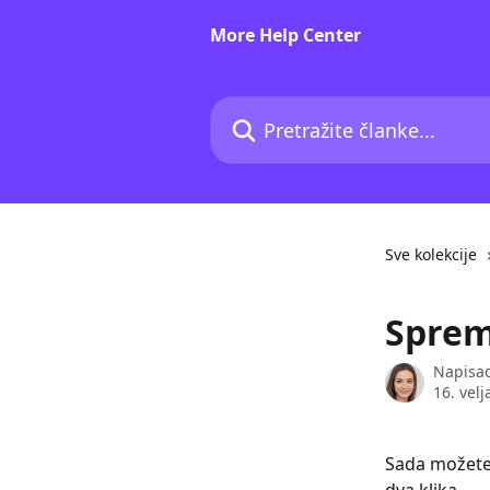
Prijeđite na glavni sadržaj
More Help Center
Pretražite članke...
Sve kolekcije
Sprem
Napisa
16. velj
Sada možete 