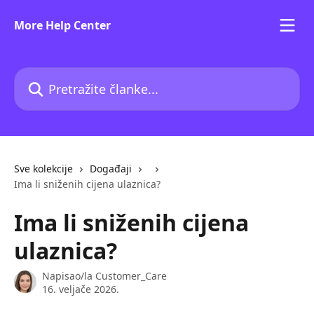
Prijeđite na glavni sadržaj
More Help Center
Pretražite članke...
Sve kolekcije
Događaji
Ima li sniženih cijena ulaznica?
Ima li sniženih cijena
ulaznica?
Napisao/la
Customer_Care
16. veljače 2026.