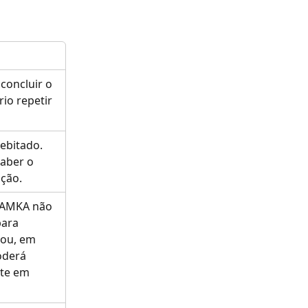
concluir o 
io repetir 
ebitado. 
aber o 
ação.
u AMKA não 
ara 
ou, em 
oderá 
te em 