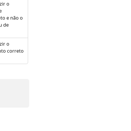
ir o 
e 
to e não o 
u de 
ir o 
to correto 