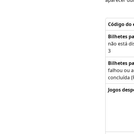
aparecer dur
Código do 
Bilhetes p
não está di
3
Bilhetes p
falhou ou a
concluída (
Jogos desp