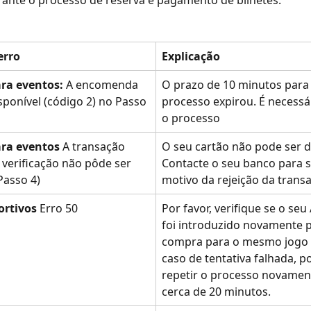
ante o processo de reserva e pagamento de bilhetes:
erro
Explicação
ara eventos:
 A encomenda 
O prazo de 10 minutos para 
sponível (código 2) no Passo 
processo expirou. É necessár
o processo
ara eventos
 A transação 
O seu cartão não pode ser d
 verificação não pôde ser 
Contacte o seu banco para s
Passo 4)
motivo da rejeição da trans
ortivos
 Erro 50
Por favor, verifique se o se
foi introduzido novamente p
compra para o mesmo jogo 
caso de tentativa falhada, p
repetir o processo novamen
cerca de 20 minutos.