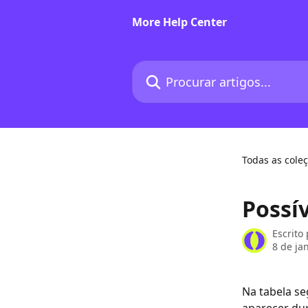
Ir para conteúdo principal
More Help Center
Procurar artigos...
Todas as cole
Possív
Escrito
8 de ja
Na tabela se