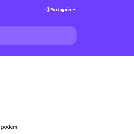
Português
e podem 