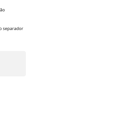
ão 
o separador 