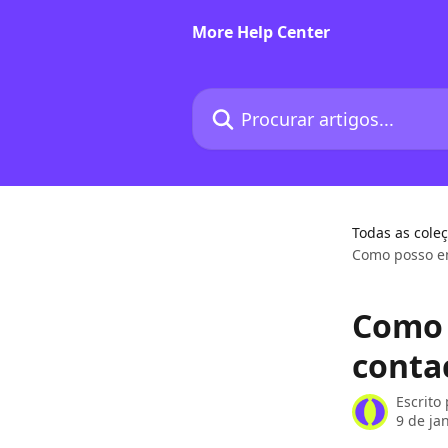
Ir para conteúdo principal
More Help Center
Procurar artigos...
Todas as cole
Como posso en
Como 
conta
Escrito
9 de ja