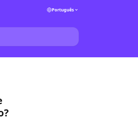
Português
e
o?