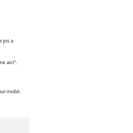
 jos a 
ne aici”.
ul mobil. 