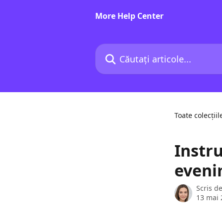
Direct la conținutul principal
More Help Center
Căutați articole...
Toate colecțiil
Instru
eveni
Scris d
13 mai 