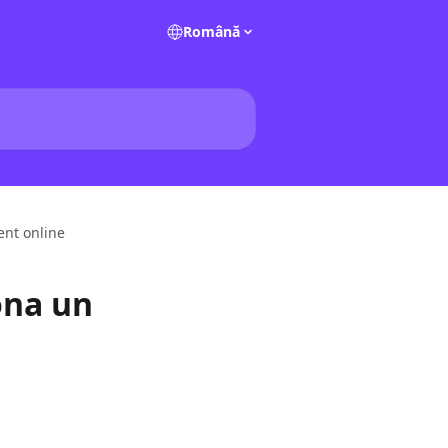
Română
ent online
ona un