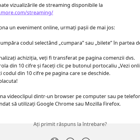
oate vizualizările de streaming disponibile la 
.more.com/streaming/
iona un eveniment online, urmați pașii de mai jos:
 cumpăra codul selectând „cumpara” sau „bilete” în partea de
nalizați achiziția, veți fi transferat pe pagina comenzii dvs.
rola din 10 cifre și faceți clic pe butonul portocaliu „Vezi onli
i codul din 10 cifre pe pagina care se deschide.
placuta!
iona videoclipul dintr-un browser pe computer sau pe telefon
dat să utilizați Google Chrome sau Mozilla Firefox.
Ați primit răspuns la întrebare?