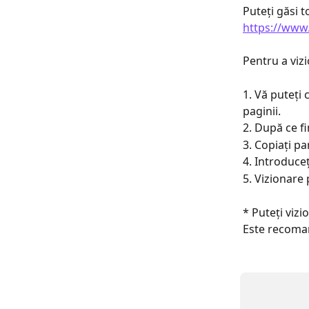
Puteți găsi t
https://www
Pentru a viz
1. Vă puteți
paginii.
2. După ce fi
3. Copiați pa
4. Introduceț
5. Vizionare 
* Puteți viz
Este recoman