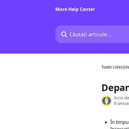
Direct la conținutul principal
More Help Center
Căutați articole...
Toate colecțiil
Depana
Scris d
8 ianua
În timpu