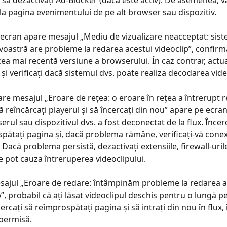
i să dezactivați Ad-Blocker (dacă este activ). De asemenea, vă
la pagina evenimentului de pe alt browser sau dispozitiv.
ecran apare mesajul „Mediu de vizualizare neacceptat: sist
astră are probleme la redarea acestui videoclip”, confirma
 cea mai recentă versiune a browserului. În caz contrar, actua
 și verificați dacă sistemul dvs. poate realiza decodarea vid
re mesajul „Eroare de rețea: o eroare în rețea a întrerupt r
 reîncărcați playerul și să încercați din nou” apare pe ecra
rul sau dispozitivul dvs. a fost deconectat de la flux. Încerc
pătați pagina și, dacă problema rămâne, verificați-vă conex
. Dacă problema persistă, dezactivați extensiile, firewall-uri
re pot cauza întreruperea videoclipului.
ajul „Eroare de redare: întâmpinăm probleme la redarea a
p”, probabil că ați lăsat videoclipul deschis pentru o lungă p
ercați să reîmprospătați pagina și să intrați din nou în flux,
permisă.