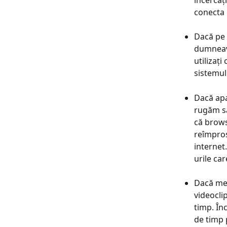
încercaț
conecta 
Dacă pe 
dumneavo
utilizați
sistemul
Dacă apa
rugăm să
că browse
reîmpros
internet
urile ca
Dacă mes
videocli
timp. Înc
de timp 