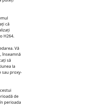
 puteți 
emul 
ți că 
lizați 
eo H264.
edarea. Vă 
n, înseamnă 
ați să 
iunea la 
le sau proxy-
cestui 
erioadă de 
 în perioada 