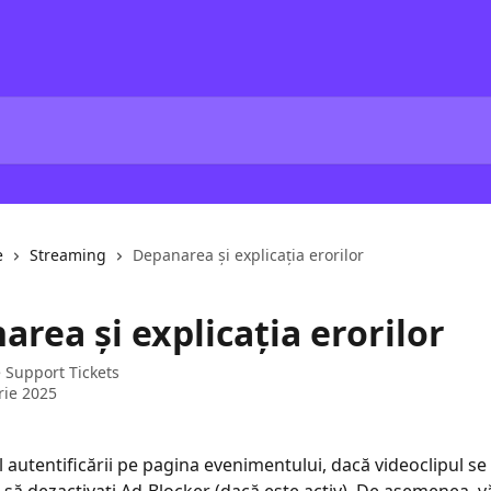
e
Streaming
Depanarea și explicația erorilor
rea și explicația erorilor
e
Support Tickets
rie 2025
l autentificării pe pagina evenimentului, dacă videoclipul se