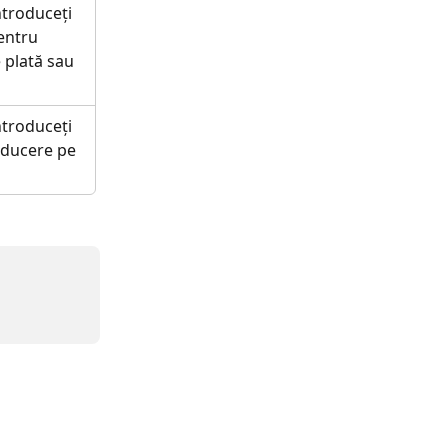
troduceți 
entru 
 plată sau 
troduceți 
educere pe 