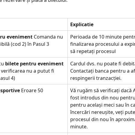
 rezervare și plată a biletului:
Explicatie
tru eveniment
 Comanda nu 
Perioada de 10 minute pent
bilă (cod 2) în Pasul 3
finalizarea procesului a expi
să repetați procesul
cu 
bilete pentru eveniment
Cardul dvs. nu poate fi debita
verificarea nu a putut fi 
Contactați banca pentru a af
pasul 4)
respingerii tranzacției.
sportive 
Eroare 50
Vă rugăm să verificați dacă
fost introdus din nou pentru 
pentru același meci sau în ca
încercări nereușite, veți put
procesul din nou în aproxima
minute.