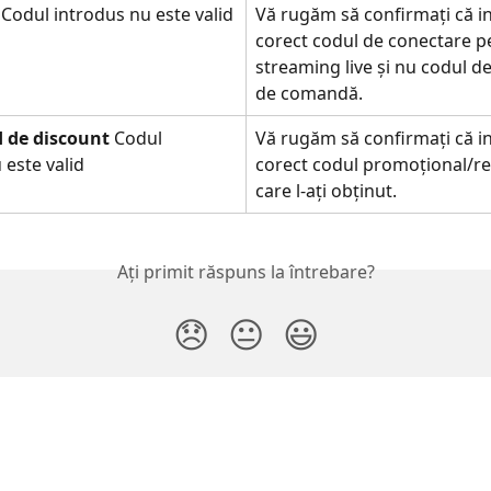
 
Codul introdus nu este valid
Vă rugăm să confirmați că in
corect codul de conectare p
streaming live și nu codul de
de comandă.
 de discount
 Codul 
Vă rugăm să confirmați că in
 este valid
corect codul promoțional/r
care l-ați obținut.
Ați primit răspuns la întrebare?
😞
😐
😃