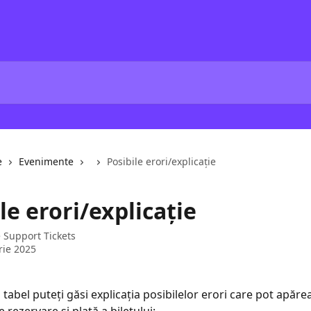
e
Evenimente
Posibile erori/explicație
le erori/explicație
e
Support Tickets
rie 2025
tabel puteți găsi explicația posibilelor erori care pot apărea