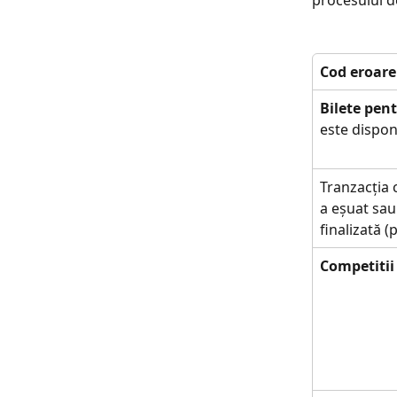
procesului de
Cod eroare
Bilete pen
este disponi
Tranzacția 
a eșuat sau 
finalizată (
Competitii 