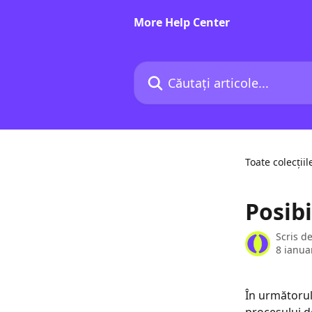
Direct la conținutul principal
More Help Center
Căutați articole...
Toate colecțiil
Posibi
Scris d
8 ianua
În următorul 