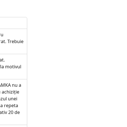
ru 
rat. Trebuie 
t. 
la motivul 
 AMKA nu a 
achiziție 
zul unei 
ea repeta 
tiv 20 de 