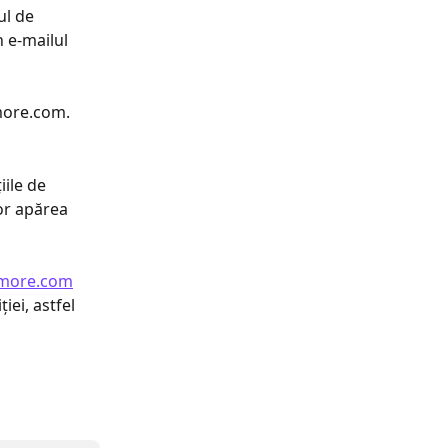
ul de 
 e-mailul 
more.com. 
ile de 
vor apărea 
more.com
iei, astfel 