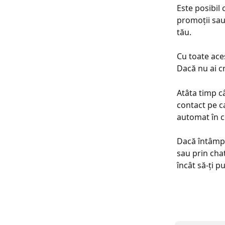
Este posibil c
promoții sau
tău.
Cu toate ace
Dacă nu ai cr
Atâta timp câ
contact pe ca
automat în c
Dacă întâmpi
sau prin chat 
încât să-ți p