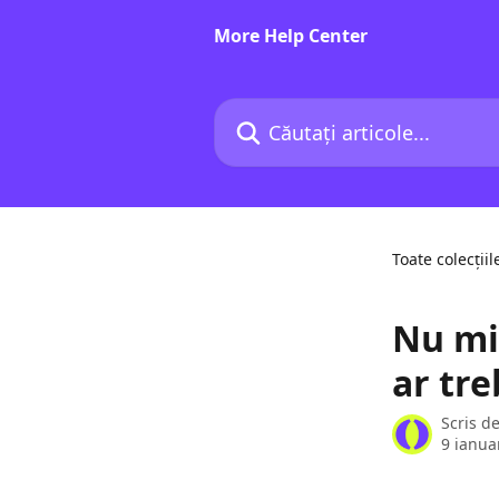
Direct la conținutul principal
More Help Center
Căutați articole...
Toate colecțiil
Nu mi-
ar tre
Scris d
9 ianua