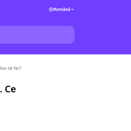
Română
ebui să fac?
. Ce