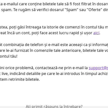
a e-mailul care conține biletele tale să fi fost filtrat în dosar
 spam. Te rugăm să verifici dosarul "Spam" sau "Oferte" din
stea, poți găsi întreaga ta istorie de comenzi în contul tău 
eat încă un cont, poți face acest lucru rapid și ușor 
aici
.
t combinația de telefon și e-mail este aceeași ca și informați
re le-ai furnizat în comenzile tale anterioare, biletele tale 
ontul tău!
ni orice problemă, contactează-ne prin e-mail la 
support@
live, indicând detaliile pe care le-ai introdus în timpul achiziț
utem retrimite biletele.
Ați primit răspuns la întrebare?