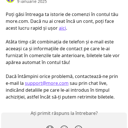
9 ianuarie 2025
Poți găsi întreaga ta istorie de comenzi în contul tău 
more.com. Dacă nu ai creat încă un cont, poți face 
acest lucru rapid și ușor 
aici
.
Atâta timp cât combinația de telefon și e-mail este 
aceeași ca și informațiile de contact pe care le-ai 
furnizat în comenzile tale anterioare, biletele tale vor 
apărea automat în contul tău!
Dacă întâmpini orice problemă, contactează-ne prin 
e-mail la 
support@more.com
 sau prin chat live, 
indicând detaliile pe care le-ai introdus în timpul 
achiziției, astfel încât să-ți putem retrimite biletele.
Ați primit răspuns la întrebare?