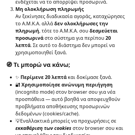
ενδέχεται να το απορρίψει προσωρινά.
Μη ολοκλήρωση πληρωμής
Αν ξεκίνησες διαδικασία αγοράς, καταχώρησες 
το Α.Μ.Κ.Α. αλλά 
δεν ολοκλήρωσες την 
πληρωμή
, τότε το Α.Μ.Κ.Α. σου 
δεσμεύεται 
προσωρινά
 στο σύστημα για περίπου 
20 
λεπτά
. Σε αυτό το διάστημα δεν μπορεί να 
χρησιμοποιηθεί ξανά.
🧭 Τι μπορώ να κάνω;
✨ 
Περίμενε 20 λεπτά
 και δοκίμασε ξανά.
🔐 
Χρησιμοποίησε ανώνυμη περιήγηση
(incognito mode) στον browser σου για νέα 
προσπάθεια — αυτό βοηθά να αποφευχθούν 
προβλήματα αποθήκευσης προσωρινών 
δεδομένων (cookies/cache).
💡Εναλλακτικά μπορείς να προχωρήσεις σε 
εκκαθάριση των cookies
 στον browser σου και 