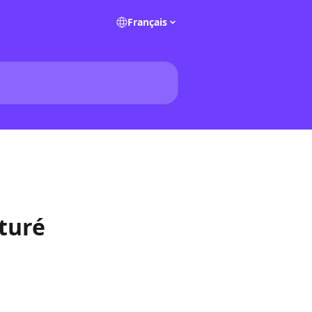
Français
cturé