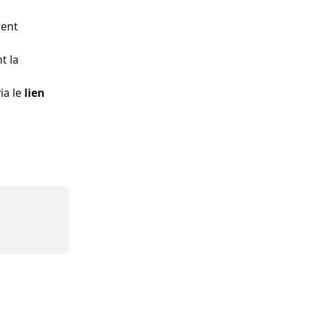
rent 
t la 
a le 
lien 