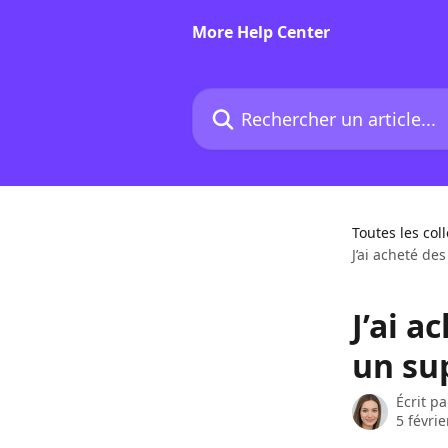
Passer au contenu principal
More Help Center
Rechercher un article...
Toutes les col
J’ai acheté des
J’ai a
un sup
Écrit p
5 févri