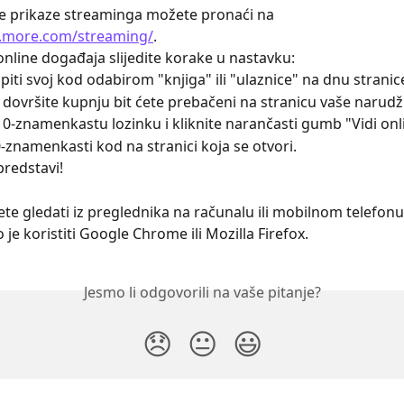
e prikaze streaminga možete pronaći na 
.more.com/streaming/
.
online događaja slijedite korake u nastavku:
iti svoj kod odabirom "knjiga" ili "ulaznice" na dnu stranic
 dovršite kupnju bit ćete prebačeni na stranicu vaše narudž
 10-znamenkastu lozinku i kliknite narančasti gumb "Vidi onl
0-znamenkasti kod na stranici koja se otvori.
predstavi!
te gledati iz preglednika na računalu ili mobilnom telefonu
 je koristiti Google Chrome ili Mozilla Firefox.
Jesmo li odgovorili na vaše pitanje?
😞
😐
😃