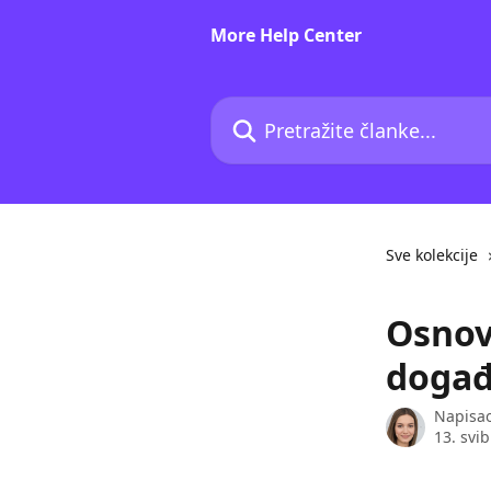
Prijeđite na glavni sadržaj
More Help Center
Pretražite članke...
Sve kolekcije
Osnov
događ
Napisa
13. svi