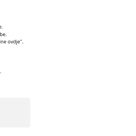
e.
be.
ine ovdje".
. 