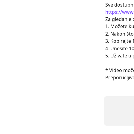
Sve dostupn
https://www
Za gledanje 
1. Možete kup
2. Nakon što
3. Kopirajte
4. Unesite 1
5. Uživate u 
* Video može
Preporučljivo