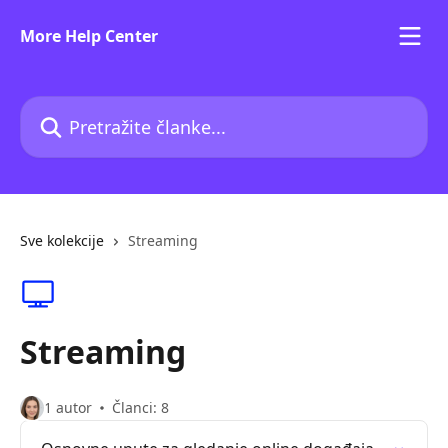
Prijeđite na glavni sadržaj
More Help Center
Pretražite članke...
Sve kolekcije
Streaming
Streaming
1 autor
Članci: 8