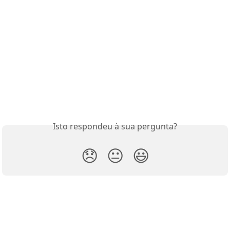
Isto respondeu à sua pergunta?
😞
😐
😃